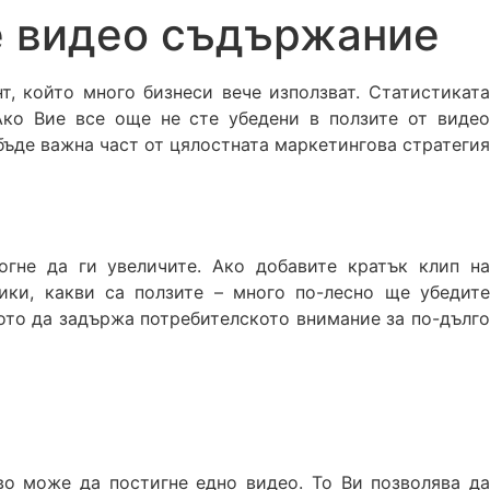
е видео съдържание
, който много бизнеси вече използват. Статистиката
 Ако Вие все още не сте убедени в ползите от видео
ъде важна част от цялостната маркетингова стратегия
гне да ги увеличите. Ако добавите кратък клип на
ики, какви са ползите – много по-лесно ще убедите
вото да задържа потребителското внимание за по-дълго
во може да постигне едно видео. То Ви позволява да