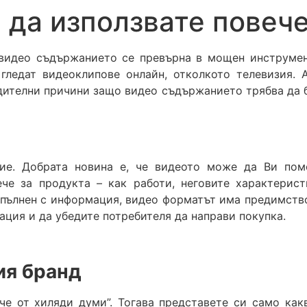
 да използвате повеч
видео съдържанието се превърна в мощен инструмент
 гледат видеоклипове онлайн, отколкото телевизия.
дителни причини защо видео съдържанието трябва да б
ие. Добрата новина е, че видеото може да Ви помо
че за продукта – как работи, неговите характерист
препълнен с информация, видео форматът има предимст
ация и да убедите потребителя да направи покупка.
ия бранд
че от хиляди думи”. Тогава представете си само как