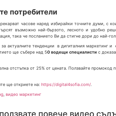
те потребители
прекарват часове наред избирайки точните думи, с ко
търсят възможно най-бързото, лесното и удобно реш
ция, така че посланието Ви да стигне дори до най-го
е за актуалните тенденции в дигиталния маркетинг и 
итието ще събере над 5
0 водещи специалисти
с доказа
елна отстъпка от 25% от цената. Ползвайте промокод 
ите ще откриете на:
https://digital4sofia.com/
.
ng
,
видео маркетинг
зползвате повече видео съ