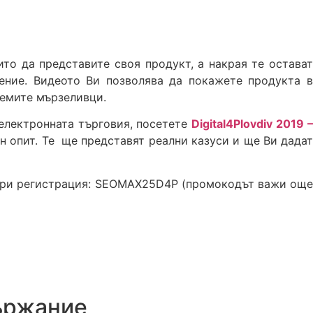
ито да представите своя продукт, а накрая те остават
ение. Видеото Ви позволява да покажете продукта в
лемите мързеливци.
електронната търговия, посетете
Digital4Plovdiv 2019 
н опит. Те ще представят реални казуси и ще Ви дада
при регистрация:
SEOMAX25D4P
(промокодът важи ощ
държание