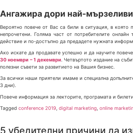
Ангажира дори най-мързеливи
Вероятно повече от Вас са били в ситуация, в която 
непрочетени. Голяма част от потребителите онлайн 
действие и по-достъпно да предадете нужната информа
Ако искате да продавате успешно и да научите повеч
30 ноември – 1 декември
. Четвъртото издание на съб
полезни съвети за развитието на Вашия бизнес.
За всички наши приятели имаме и специална допълнит
3 дни).
Повече информация за лекторите, програмата и билет
Tagged
conference 2019
,
digital marketing
,
online marketi
5 убедителни причини да и