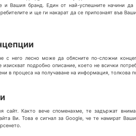
е и Вашия бранд. Един от най-успешните начини да 
ебителите и ще ги накарат да се припознаят във Ваши
нцепции
е с него лесно може да обясните по-сложни концеп
е изискват подробно описание, което не всички потре
ени в процеса на получаване на информация, толкова п
Ви
 сайт. Както вече споменахме, те задържат вниман
айта Ви. Това е сигнал за Google, че те намират Ваш
ърсенето.