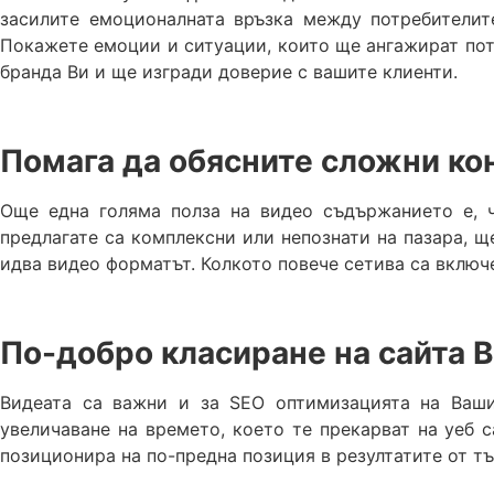
засилите емоционалната връзка между потребителит
Покажете емоции и ситуации, които ще ангажират потр
бранда Ви и ще изгради доверие с вашите клиенти.
Помага да обясните сложни ко
Още една голяма полза на видео съдържанието е, ч
предлагате са комплексни или непознати на пазара, щ
идва видео форматът. Колкото повече сетива са включ
По-добро класиране на сайта 
Видеата са важни и за SEO оптимизацията на Вашия
увеличаване на времето, което те прекарват на уеб с
позиционира на по-предна позиция в резултатите от т